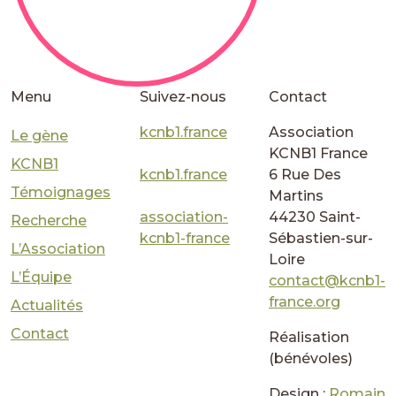
Menu
Suivez-nous
Contact
kcnb1.france
Association
Le gène
KCNB1 France
KCNB1
kcnb1.france
6 Rue Des
Témoignages
Martins
association-
44230 Saint-
Recherche
kcnb1-france
Sébastien-sur-
L’Association
Loire
L’Équipe
contact@kcnb1-
france.org
Actualités
Contact
Réalisation
(bénévoles)
Design :
Romain