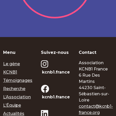
Menu
Suivez-nous
Contact
Association
Le gène
KCNB1 France
KCNB1
kcnb1.france
6 Rue Des
Témoignages
Martins
44230 Saint-
Recherche
Sébastien-sur-
L’Association
kcnb1.france
Loire
L’Équipe
contact@kcnb1-
france.org
Actualités