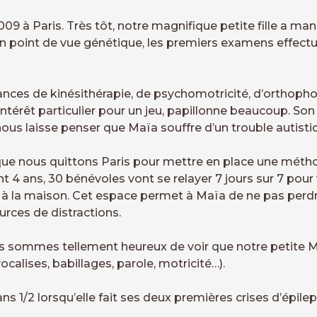
009 à Paris. Très tôt, notre magnifique petite fille a ma
n point de vue génétique, les premiers examens effectu
ances de kinésithérapie, de psychomotricité, d’orthophon
ntérêt particulier pour un jeu, papillonne beaucoup. Son 
ous laisse penser que Maïa souffre d’un trouble autisti
sque nous quittons Paris pour mettre en place une métho
 4 ans, 30 bénévoles vont se relayer 7 jours sur 7 pour
ce à la maison. Cet espace permet à Maïa de ne pas perd
urces de distractions.
us sommes tellement heureux de voir que notre petite
alises, babillages, parole, motricité…).
s 1/2 lorsqu’elle fait ses deux premières crises d’épilep