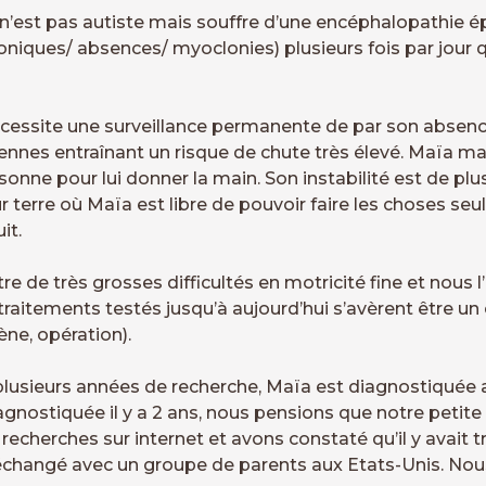
 n’est pas autiste mais souffre d’une encéphalopathie épi
toniques/ absences/ myoclonies) plusieurs fois par jour q
 nécessite une surveillance permanente de par son absen
diennes entraînant un risque de chute très élevé. Maïa 
onne pour lui donner la main. Son instabilité est de pl
ur terre où Maïa est libre de pouvoir faire les choses se
it.
tre de très grosses difficultés en motricité fine et nou
traitements testés jusqu’à aujourd’hui s’avèrent être un
ne, opération).
s plusieurs années de recherche, Maïa est diagnostiqué
nostiquée il y a 2 ans, nous pensions que notre petite fi
 recherches sur internet et avons constaté qu’il y avait 
changé avec un groupe de parents aux Etats-Unis. Nous 