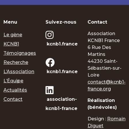
Menu
Suivez-nous
Contact
Association
Le gène
KCNB1 France
KCNB1
kcnb1.france
6 Rue Des
Témoignages
Martins
44230 Saint-
Recherche
Sébastien-sur-
L’Association
kcnb1.france
Loire
L’Équipe
contact@kcnb1-
france.org
Actualités
Contact
association-
Réalisation
(bénévoles)
kcnb1-france
Design :
Romain
Diguet